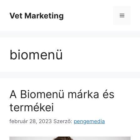
Kilépés
a
Vet Marketing
Menü
tartalomba
biomenü
A Biomenü márka és
termékei
február 28, 2023
Szerző:
pengemedia