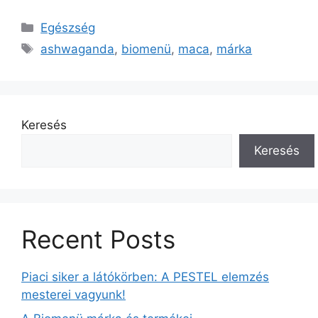
Kategória
Egészség
Címkék
ashwaganda
,
biomenü
,
maca
,
márka
Keresés
Keresés
Recent Posts
Piaci siker a látókörben: A PESTEL elemzés
mesterei vagyunk!